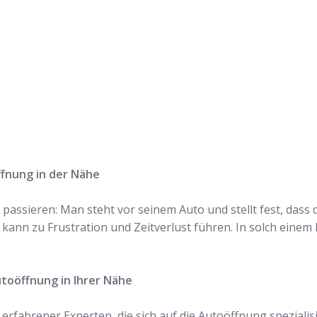
n und lassen Sie
n!
ffnung in der Nähe
passieren: Man steht vor seinem Auto und stellt fest, dass 
 kann zu Frustration und Zeitverlust führen. In solch einem F
utoöffnung in Ihrer Nähe
fahrener Experten, die sich auf die Autoöffnung spezialisie