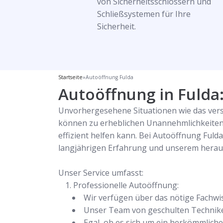
von Sicherheitsschlössern und
Schließsystemen für Ihre
Sicherheit.
Startseite
»
Autoöffnung Fulda
Autoöffnung in Fulda: 
Unvorhergesehene Situationen wie das verse
können zu erheblichen Unannehmlichkeiten 
effizient helfen kann. Bei Autoöffnung Fuld
langjährigen Erfahrung und unserem herau
Unser Service umfasst:
Professionelle Autoöffnung:
Wir verfügen über das nötige Fachwi
Unser Team von geschulten Technikern
Egal, ob es sich um ein herkömmliche