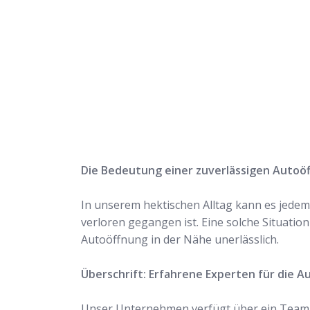
Rufen Sie uns jetzt a
uns Ihr Problem löse
Die Bedeutung einer zuverlässigen Autoö
In unserem hektischen Alltag kann es jedem 
verloren gegangen ist. Eine solche Situation
Autoöffnung in der Nähe unerlässlich.
Überschrift: Erfahrene Experten für die A
Unser Unternehmen verfügt über ein Team er