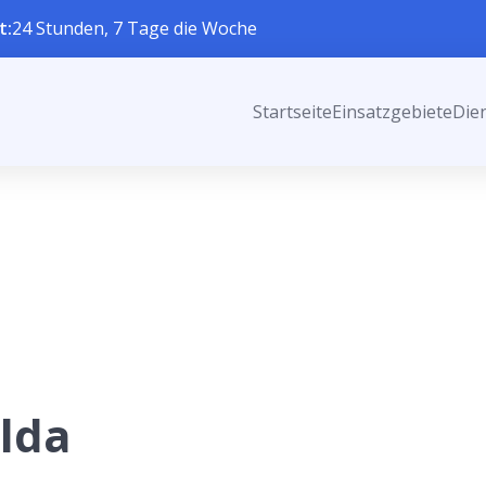
t:
24 Stunden, 7 Tage die Woche
Startseite
Einsatzgebiete
Die
lda