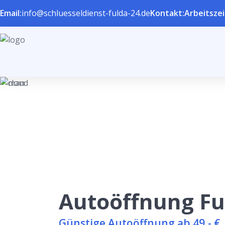
Email:
info@schluesseldienst-fulda-24.de
Kontakt:
Arbeitszei
Autoöffnung Fu
Günstige Autoöffnung ab 49,- €